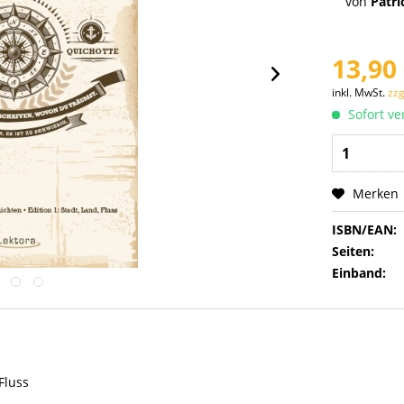
von
Patri
13,90 
inkl. MwSt.
zzg
Sofort ver
Merken
ISBN/EAN:
Seiten:
Einband:
Fluss