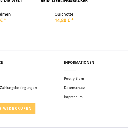
 DIE WELT
BEIM LIEBLINGSBÄCKER
Salmen
Quichotte
€ *
14,80 € *
CE
INFORMATIONEN
Poetry Slam
 Zahlungsbedingungen
Datenschutz
Impressum
G WIDERRUFEN