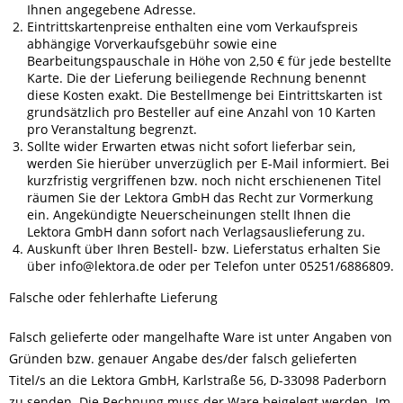
Ihnen angegebene Adresse.
Eintrittskartenpreise enthalten eine vom Verkaufspreis
abhängige Vorverkaufsgebühr sowie eine
Bearbeitungspauschale in Höhe von 2,50 € für jede bestellte
Karte. Die der Lieferung beiliegende Rechnung benennt
diese Kosten exakt. Die Bestellmenge bei Eintrittskarten ist
grundsätzlich pro Besteller auf eine Anzahl von 10 Karten
pro Veranstaltung begrenzt.
Sollte wider Erwarten etwas nicht sofort lieferbar sein,
werden Sie hierüber unverzüglich per E-Mail informiert. Bei
kurzfristig vergriffenen bzw. noch nicht erschienenen Titel
räumen Sie der Lektora GmbH das Recht zur Vormerkung
ein. Angekündigte Neuerscheinungen stellt Ihnen die
Lektora GmbH dann sofort nach Verlagsauslieferung zu.
Auskunft über Ihren Bestell- bzw. Lieferstatus erhalten Sie
über info@lektora.de oder per Telefon unter 05251/6886809.
Falsche oder fehlerhafte Lieferung
Falsch gelieferte oder mangelhafte Ware ist unter Angaben von
Gründen bzw. genauer Angabe des/der falsch gelieferten
Titel/s an die Lektora GmbH, Karlstraße 56, D-33098 Paderborn
zu senden. Die Rechnung muss der Ware beigelegt werden. Im