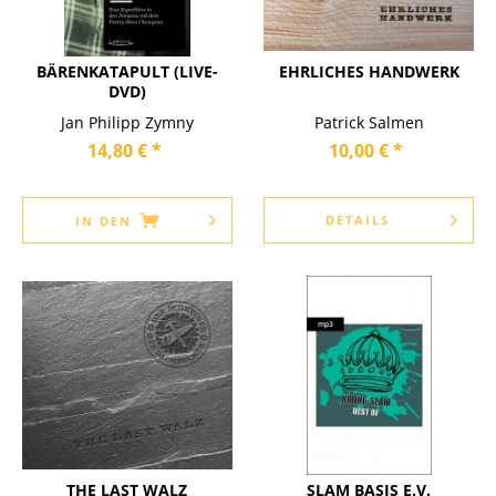
BÄRENKATAPULT (LIVE-
EHRLICHES HANDWERK
DVD)
Jan Philipp Zymny
Patrick Salmen
14,80 € *
10,00 € *
DETAILS
IN DEN
THE LAST WALZ
SLAM BASIS E.V.