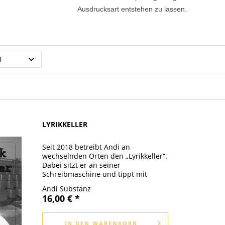
Ausdrucksart entstehen zu lassen.
N
LYRIKKELLER
Seit 2018 betreibt Andi an
wechselnden Orten den „Lyrikkeller“.
Dabei sitzt er an seiner
Schreibmaschine und tippt mit
Themenvorschlag spontan Gedichte
Andi Substanz
gegen PayWhatYouWant. Diese
16,00 € *
Textsammlung vereint nun die
schönsten Gedichte und...
IN DEN
WARENKORB