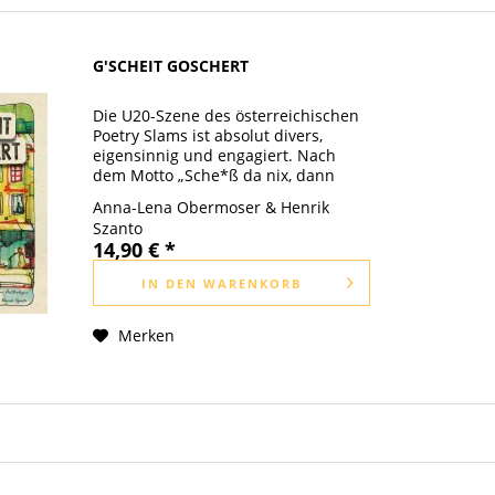
G'SCHEIT GOSCHERT
Die U20-Szene des österreichischen
Poetry Slams ist absolut divers,
eigensinnig und engagiert. Nach
dem Motto „Sche*ß da nix, dann
föhlt da nix!” rocken
Anna-Lena Obermoser & Henrik
Nachwuchspoet*innen die Bühnen
Szanto
der Berge- und Seenation von
14,90 € *
Österreich und...
IN DEN
WARENKORB
Merken