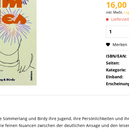
16,00 
inkl. MwSt.
zzg
Lieferzeit
Merken
ISBN/EAN:
Seiten:
Kategorie:
Einband:
Erscheinung
ommerlang und Birdy ihre Jugend, ihre Persönlichkeiten und ihr k
die feinen Nuancen zwischen der deutlichen Ansage und den leisen