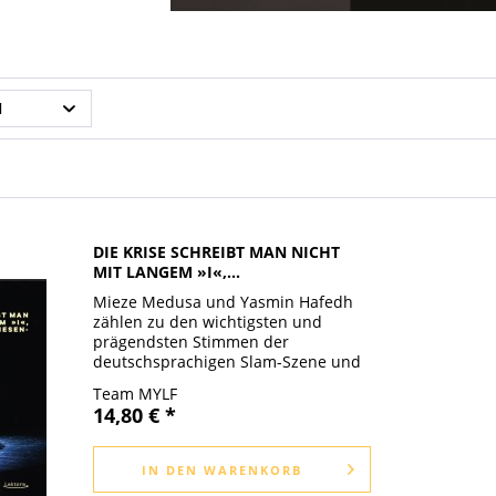
N
DIE KRISE SCHREIBT MAN NICHT
MIT LANGEM »I«,...
Mieze Medusa und Yasmin Hafedh
zählen zu den wichtigsten und
prägendsten Stimmen der
deutschsprachigen Slam-Szene und
haben mit ihrem Slam-Team MYLF
Team MYLF
(Mothers You‘d like to Flow with)
14,80 € *
ihren Platz im Slam-Olymp betoniert.
Ansonsten sind...
IN DEN
WARENKORB