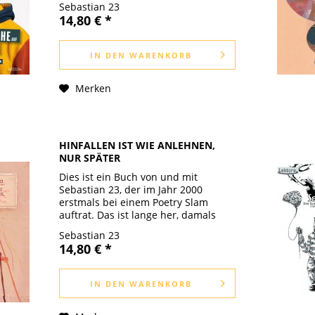
Sebastian 23
Selbstexperiment begann, wurde zur
14,80 € *
Berufung: Bis heute slammt,...
IN DEN
WARENKORB
Merken
HINFALLEN IST WIE ANLEHNEN,
NUR SPÄTER
Dies ist ein Buch von und mit
Sebastian 23, der im Jahr 2000
erstmals bei einem Poetry Slam
auftrat. Das ist lange her, damals
war Poetry Slam ein subkulturelles
Sebastian 23
Phänomen und in wilden, kleinen
14,80 € *
Bars und Kneipen beheimatet. Auf
der Bühne...
IN DEN
WARENKORB