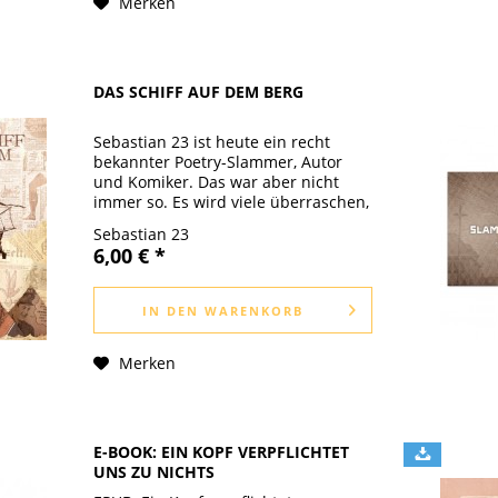
Merken
DAS SCHIFF AUF DEM BERG
Sebastian 23 ist heute ein recht
bekannter Poetry-Slammer, Autor
und Komiker. Das war aber nicht
immer so. Es wird viele überraschen,
aber früher war er sogar einmal ein
Sebastian 23
Kind. Sein neues Buch „Das Schiff
6,00 € *
auf dem Berg“ handelt von dieser...
IN DEN
WARENKORB
Merken
E-BOOK: EIN KOPF VERPFLICHTET
UNS ZU NICHTS