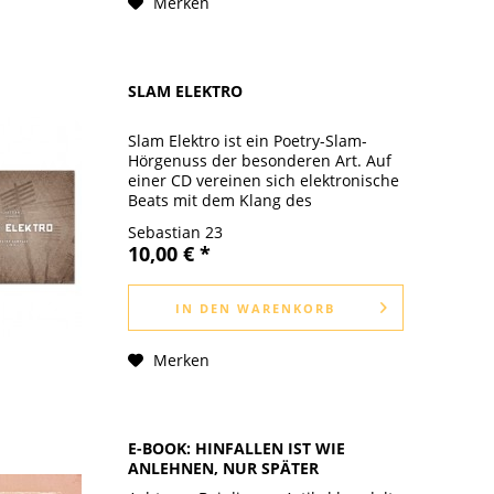
Merken
SLAM ELEKTRO
Slam Elektro ist ein Poetry-Slam-
Hörgenuss der besonderen Art. Auf
einer CD vereinen sich elektronische
Beats mit dem Klang des
gesprochenen Wortes. Verschiedene
Sebastian 23
Künstler der Poetry-Slam-Szene wie
10,00 € *
Patrick Salmen, Theresa Hahl, The
Fuck...
IN DEN
WARENKORB
Merken
E-BOOK: HINFALLEN IST WIE
ANLEHNEN, NUR SPÄTER