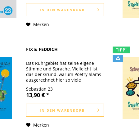
unsere...
IN DEN
WARENKORB
Merken
FIX & FEDDICH
TIPP!
Das Ruhrgebiet hat seine eigene
Stimme und Sprache. Vielleicht ist
das der Grund, warum Poetry Slams
ausgerechnet hier so viele
einzigartige Künstler*innen
Sebastian 23
hervorgebracht haben. Legen wir
13,90 € *
also den Finger an den Puls des
Strukturwandels...
IN DEN
WARENKORB
Merken