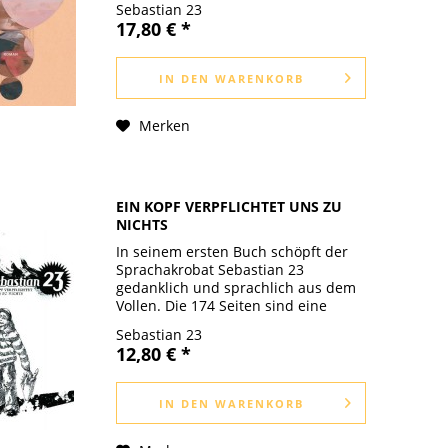
Sebastian 23
Günter möchte viel lieber seine
17,80 € *
Möbel mit dem Geodreieck...
IN DEN
WARENKORB
Merken
EIN KOPF VERPFLICHTET UNS ZU
NICHTS
In seinem ersten Buch schöpft der
Sprachakrobat Sebastian 23
gedanklich und sprachlich aus dem
Vollen. Die 174 Seiten sind eine
Mixtur aus Gedichten, kurzen
Sebastian 23
Geschichten und Dialogsequenzen,
12,80 € *
in denen sich der erfolgreiche Slam
Poet und...
IN DEN
WARENKORB