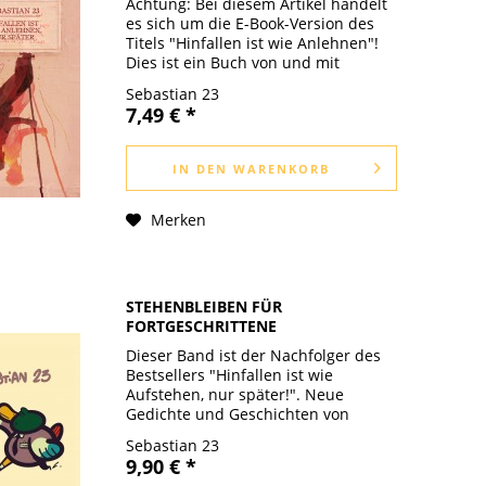
Achtung: Bei diesem Artikel handelt
es sich um die E-Book-Version des
Titels "Hinfallen ist wie Anlehnen"!
Dies ist ein Buch von und mit
Sebastian 23, der im Jahr 2000
Sebastian 23
erstmals bei einem Poetry Slam
7,49 € *
auftrat. Das ist lange her, damals
war...
IN DEN
WARENKORB
Merken
STEHENBLEIBEN FÜR
FORTGESCHRITTENE
Dieser Band ist der Nachfolger des
Bestsellers "Hinfallen ist wie
Aufstehen, nur später!". Neue
Gedichte und Geschichten von
Sebastian 23. Mal lustig, mal ernst;
Sebastian 23
hier politisch, da persönlich. Und
9,90 € *
zwischendurch einfach nur da.