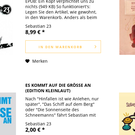
EPUB: Ein Kopf verpflichtet uns zu
nichts (949 KB) So funktioniert's:
Legen Sie den Artikel, wie gewohnt,
in den Warenkorb. Anders als beim
Kauf der gedruckten Produkte,
Sebastian 23
benötigen Sie für den Kauf eines
8,99 € *
oder mehrerer E-Books ein...
IN DEN
WARENKORB
Merken
ES KOMMT AUF DIE GRÖSSE AN
(EDITION KLEINLAUT)
Nach "Hinfallen ist wie Anlehen, nur
später", "Das Schiff auf dem Berg"
oder "Die Sonnenseite des
Schneemanns" fährt Sebastian mit
"Es kommt auf die Grösse an" nun
Sebastian 23
auf einem kleinen, aber feinen
2,00 € *
Kurzgeschichten-Mopped durch