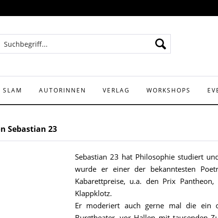
Y SLAM
AUTORINNEN
VERLAG
WORKSHOPS
EV
n Sebastian 23
Sebastian 23 hat Philosophie studiert und
wurde er einer der bekanntesten Poe
Kabarettpreise, u.a. den Prix Pantheon
Klappklotz.
Er moderiert auch gerne mal die ein
Burgtheater, vor Hallen mit tausenden Z