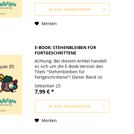
IN DEN
WARENKORB
Merken
E-BOOK: STEHENBLEIBEN FÜR
FORTGESCHRITTENE
Achtung: Bei diesem Artikel handelt
es sich um die E-Book-Version des
Titels "Stehenbleiben für
Fortgeschrittene"! Dieser Band ist
der Nachfolger des Bestsellers
Sebastian 23
"Hinfallen ist wie Aufstehen, nur
7,99 € *
später!". Neue Gedichte und
Geschichten...
IN DEN
WARENKORB
Merken