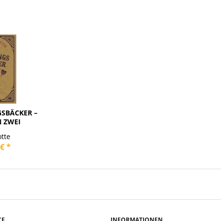
GSBÄCKER –
N ZWEI
tte
€ *
CE
INFORMATIONEN