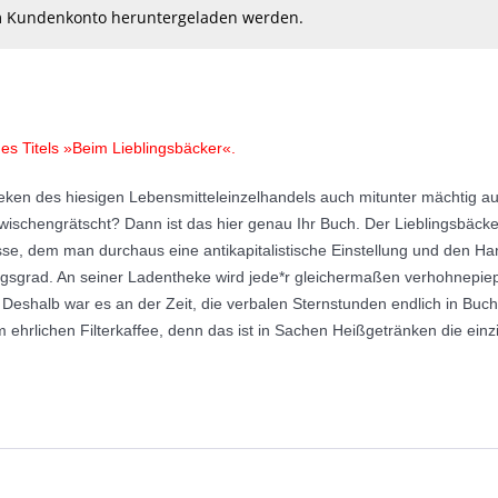
em Kundenkonto heruntergeladen werden.
des Titels »Beim Lieblingsbäcker«.
heken des hiesigen Lebensmit­teleinzelhandels auch mitunter mächtig 
wischengrätscht? Dann ist das hier genau Ihr Buch. Der Lieblingsbäcke
se, dem man durchaus eine antikapitalistische Einstel­lung und den H
ngsgrad. An seiner Laden­theke wird jede*r gleichermaßen verhohnepiep
. Deshalb war es an der Zeit, die verbalen Stern­stunden endlich in Buc
m ehrlichen Filterkaffee, denn das ist in Sachen Heißgetränken die einzi