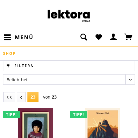
MENÜ
SHOP
FILTERN
23
von
23
TIPP!
TIPP!