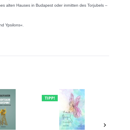
 alten Hauses in Budapest oder inmitten des Torjubels –
nd Ypsilons«.
TIPP!
TIPP!