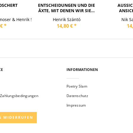
GOSCHERT
ENTSCHEIDUNGEN UND DIE
AUSSIC
ÄXTE, MIT DENEN WIR SIE...
ANSIC
oser & Henrik Szanto
Henrik Szántó
Nik S
€ *
14,80 € *
14
CE
INFORMATIONEN
Poetry Slam
 Zahlungsbedingungen
Datenschutz
Impressum
G WIDERRUFEN