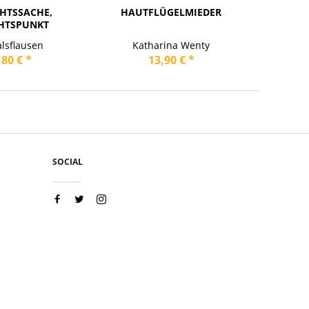
HTSSACHE,
HAUTFLÜGELMIEDER
AN EINE
HTSPUNKT
alsflausen
Katharina Wenty
K
,80 € *
13,90 € *
SOCIAL